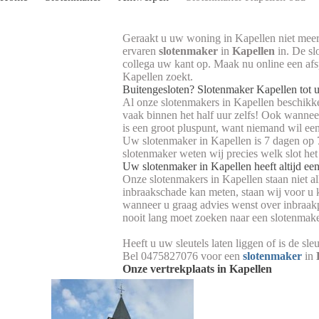
Geraakt u uw woning in Kapellen niet meer 
ervaren
slotenmaker
in
Kapellen
in. De s
collega uw kant op. Maak nu online een af
Kapellen zoekt.
Buitengesloten? Slotenmaker Kapellen tot u
Al onze slotenmakers in Kapellen beschikken
vaak binnen het half uur zelfs! Ook wannee
is een groot pluspunt, want niemand wil een
Uw slotenmaker in Kapellen is 7 dagen op 7 
slotenmaker weten wij precies welk slot het
Uw slotenmaker in Kapellen heeft altijd ee
Onze slotenmakers in Kapellen staan niet al
inbraakschade kan meten, staan wij voor u 
wanneer u graag advies wenst over inbraakp
nooit lang moet zoeken naar een slotenmak
Heeft u uw sleutels laten liggen of is de s
Bel 0475827076 voor een
slotenmaker
in
Onze vertrekplaats in Kapellen