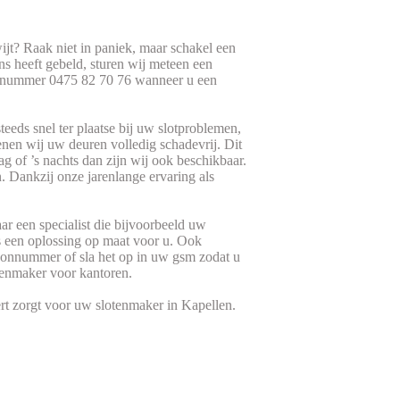
jt? Raak niet in paniek, maar schakel een
ns heeft gebeld, sturen wij meteen een
oonnummer 0475 82 70 76 wanneer u een
eeds snel ter plaatse bij uw slotproblemen,
nen wij uw deuren volledig schadevrij. Dit
g of ’s nachts dan zijn wij ook beschikbaar.
. Dankzij onze jarenlange ervaring als
ar een specialist die bijvoorbeeld uw
s een oplossing op maat voor u. Ook
foonnummer of sla het op in uw gsm zodat u
tenmaker voor kantoren.
ert zorgt voor uw slotenmaker in Kapellen.