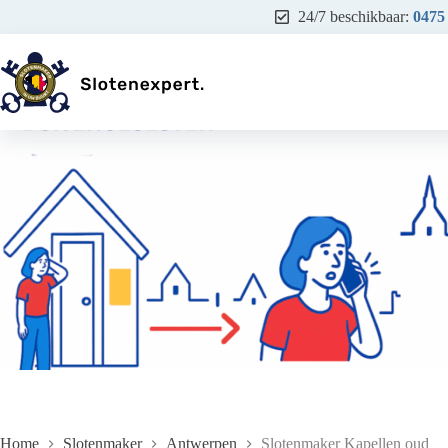
Ga
24/7 beschikbaar:
0475
naar
de
inhoud
Home
Slotenmaker
Antwerpen
Slotenmaker Kapellen oud