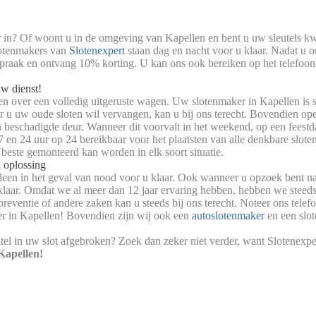
in? Of woont u in de omgeving van Kapellen en bent u uw sleutels kwi
lotenmakers van
Slotenexpert
staan dag en nacht voor u klaar. Nadat u o
spraak en ontvang 10% korting. U kan ons ook bereiken op het telef
w dienst!
 over een volledig uitgeruste wagen. Uw slotenmaker in Kapellen is st
r u uw oude sloten wil vervangen, kan u bij ons terecht. Bovendien ope
 beschadigde deur. Wanneer dit voorvalt in het weekend, op een feestda
en 24 uur op 24 bereikbaar voor het plaatsten van alle denkbare sloten
 beste gemonteerd kan worden in elk soort situatie.
n oplossing
leen in het geval van nood voor u klaar. Ook wanneer u opzoek bent na
klaar. Omdat we al meer dan 12 jaar ervaring hebben, hebben we steed
reventie of andere zaken kan u steeds bij ons terecht. Noteer ons tele
er in Kapellen! Bovendien zijn wij ook een
autoslotenmaker
en een slo
leutel in uw slot afgebroken? Zoek dan zeker niet verder, want Slotenexp
Kapellen!