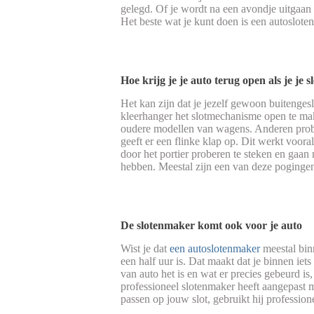
gelegd. Of je wordt na een avondje uitgaan m
Het beste wat je kunt doen is een autoslote
Hoe krijg je je auto terug open als je je s
Het kan zijn dat je jezelf gewoon buitenges
kleerhanger het slotmechanisme open te maken
oudere modellen van wagens. Anderen prober
geeft er een flinke klap op. Dit werkt voora
door het portier proberen te steken en gaan
hebben. Meestal zijn een van deze pogingen 
De slotenmaker komt ook voor je auto
Wist je dat
een autoslotenmaker
meestal binn
een half uur is. Dat maakt dat je binnen iet
van auto het is en wat er precies gebeurd is
professioneel slotenmaker heeft aangepast m
passen op jouw slot, gebruikt hij professione