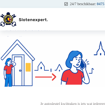
Ga
24/7 beschikbaar:
0475
naar
de
inhoud
Je autosleutel kwijtraken is iets wat iedere