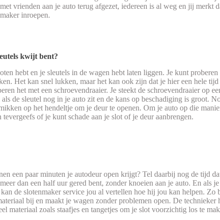
et vrienden aan je auto terug afgezet, iedereen is al weg en jij merkt 
nmaker inroepen.
leutels kwijt bent?
loten hebt en je sleutels in de wagen hebt laten liggen. Je kunt probere
. Het kan snel lukken, maar het kan ook zijn dat je hier een hele tijd m
en het met een schroevendraaier. Je steekt de schroevendraaier op een 
l als de sleutel nog in je auto zit en de kans op beschadiging is groot.
 mikken op het hendeltje om je deur te openen. Om je auto op die manier 
tevergeefs of je kunt schade aan je slot of je deur aanbrengen.
en een paar minuten je autodeur open krijgt? Tel daarbij nog de tijd dat
s meer dan een half uur gered bent, zonder knoeien aan je auto. En als j
, kan de slotenmaker service jou al vertellen hoe hij jou kan helpen. Zo 
ateriaal bij en maakt je wagen zonder problemen open. De technieker he
el materiaal zoals staafjes en tangetjes om je slot voorzichtig los te ma