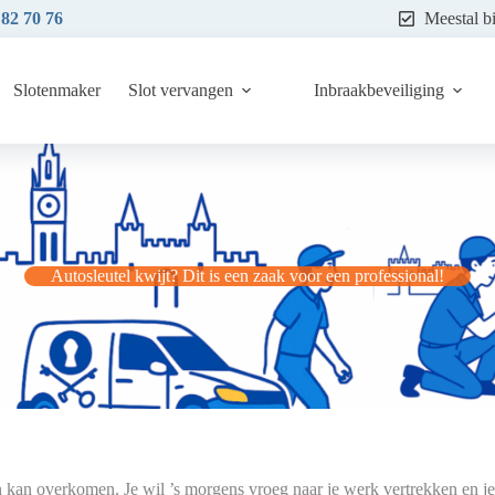
 82 70 76
Meestal b
Slotenmaker
Slot vervangen
Inbraakbeveiliging
Autosleutel kwijt? Dit is een zaak voor een professional!
en kan overkomen. Je wil ’s morgens vroeg naar je werk vertrekken en je 