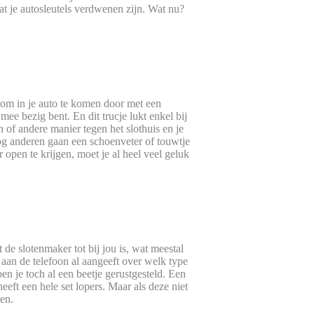
dat je autosleutels verdwenen zijn. Wat nu?
n om in je auto te komen door met een
ee bezig bent. En dit trucje lukt enkel bij
of andere manier tegen het slothuis en je
 Nog anderen gaan een schoenveter of touwtje
open te krijgen, moet je al heel veel geluk
 de slotenmaker tot bij jou is, wat meestal
e aan de telefoon al aangeeft over welk type
ben je toch al een beetje gerustgesteld. Een
eft een hele set lopers. Maar als deze niet
ken.