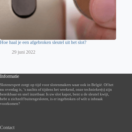
Hoe haal je een afgebroken sleutel uit het slot?
29 juni 2022
Informatie
Slotenexpert zorgt op tijd voor slotenmakers waar ook in België. Of het
nu overdag is, ‘s nachts of tijdens het weekend, onze technieker(s) zijn
bereikbaar en snel inzetbaar. Is uw slot kapot, bent u de sleutel kwijt,
hebt u zichzelf buitengesloten, is er ingebroken of wilt u inbraak
voorkomen?
Contact