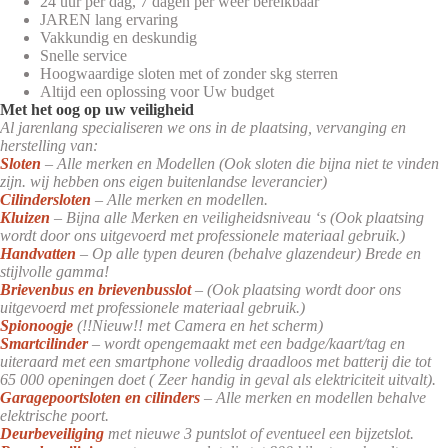
24 uur per dag, 7 dagen per weer bereikbaar
JAREN lang ervaring
Vakkundig en deskundig
Snelle service
Hoogwaardige sloten met of zonder skg sterren
Altijd een oplossing voor Uw budget
Met het oog op uw veiligheid
Al jarenlang specialiseren we ons in de plaatsing, vervanging en
herstelling van:
Sloten
– Alle merken en Modellen (Ook sloten die bijna niet te vinden
zijn. wij hebben ons eigen buitenlandse leverancier)
Cilindersloten
– Alle merken en modellen.
Kluizen
– Bijna alle Merken en veiligheidsniveau ‘s (Ook plaatsing
wordt door ons uitgevoerd met professionele materiaal gebruik.)
Handvatten
– Op alle typen deuren (behalve glazendeur) Brede en
stijlvolle gamma!
Brievenbus en brievenbusslot
– (Ook plaatsing wordt door ons
uitgevoerd met professionele materiaal gebruik.)
Spionoogje
(!!Nieuw!! met Camera en het scherm)
Smartcilinder
– wordt opengemaakt met een badge/kaart/tag en
uiteraard met een smartphone volledig draadloos met batterij die tot
65 000 openingen doet ( Zeer handig in geval als elektriciteit uitvalt).
Garagepoortsloten en cilinders
– Alle merken en modellen behalve
elektrische poort.
Deurbeveiliging
met nieuwe 3 puntslot of eventueel een bijzetslot.