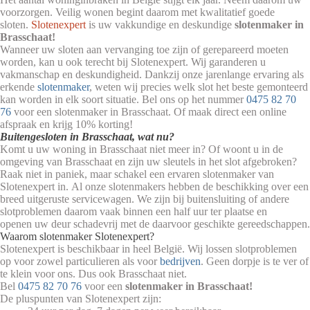
voorzorgen. Veilig wonen begint daarom met kwalitatief goede
sloten.
Slotenexpert
is uw vakkundige en deskundige
slotenmaker in
Brasschaat!
Wanneer uw sloten aan vervanging toe zijn of gerepareerd moeten
worden, kan u ook terecht bij Slotenexpert. Wij garanderen u
vakmanschap en deskundigheid.
Dankzij onze jarenlange ervaring als
erkende
slotenmaker
, weten wij precies welk slot het beste gemonteerd
kan worden in elk soort situatie. Bel ons op het nummer
0475 82 70
76
voor een slotenmaker in Brasschaat. Of maak direct een online
afspraak en krijg 10% korting!
Buitengesloten in Brasschaat, wat nu?
Komt u uw woning in Brasschaat niet meer in? Of woont u in de
omgeving van Brasschaat en zijn uw sleutels in het slot afgebroken?
Raak niet in paniek, maar schakel een ervaren slotenmaker van
Slotenexpert in. Al onze slotenmakers hebben de beschikking over een
breed uitgeruste servicewagen. We zijn bij buitensluiting of andere
slotproblemen daarom vaak binnen een half uur ter plaatse en
openen uw deur schadevrij met de daarvoor geschikte gereedschappen.
Waarom slotenmaker Slotenexpert?
Slotenexpert is beschikbaar in heel België. Wij lossen slotproblemen
op voor zowel particulieren als voor
bedrijven
. Geen dorpje is te ver of
te klein voor ons. Dus ook Brasschaat niet.
Bel
0475 82 70 76
voor een
slotenmaker in Brasschaat!
De pluspunten van Slotenexpert zijn: