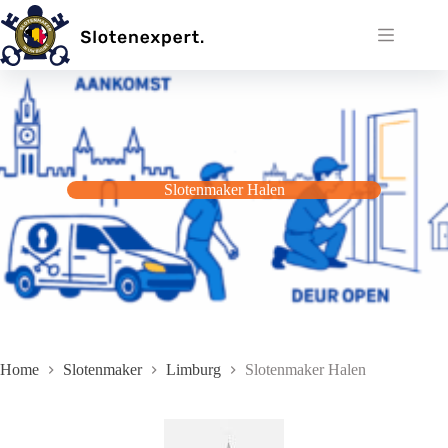
Ga
naar
de
inhoud
Slotenmaker Halen
Home
Slotenmaker
Limburg
Slotenmaker Halen