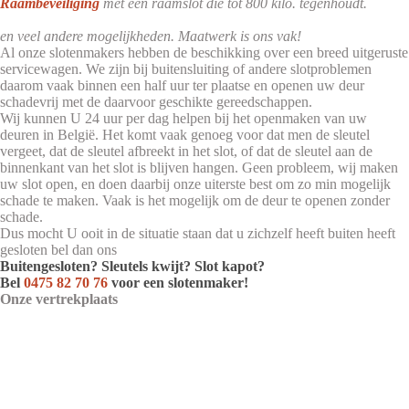
Raambeveiliging
met een raamslot die tot 800 kilo. tegenhoudt.
en veel andere mogelijkheden. Maatwerk is ons vak!
Al onze slotenmakers hebben de beschikking over een breed uitgeruste
servicewagen. We zijn bij buitensluiting of andere slotproblemen
daarom vaak binnen een half uur ter plaatse en openen uw deur
schadevrij met de daarvoor geschikte gereedschappen.
Wij kunnen U 24 uur per dag helpen bij het openmaken van uw
deuren in België. Het komt vaak genoeg voor dat men de sleutel
vergeet, dat de sleutel afbreekt in het slot, of dat de sleutel aan de
binnenkant van het slot is blijven hangen. Geen probleem, wij maken
uw slot open, en doen daarbij onze uiterste best om zo min mogelijk
schade te maken. Vaak is het mogelijk om de deur te openen zonder
schade.
Dus mocht U ooit in de situatie staan dat u zichzelf heeft buiten heeft
gesloten bel dan ons
Buitengesloten? Sleutels kwijt? Slot kapot?
Bel
0475 82 70 76
voor een slotenmaker!
Onze vertrekplaats