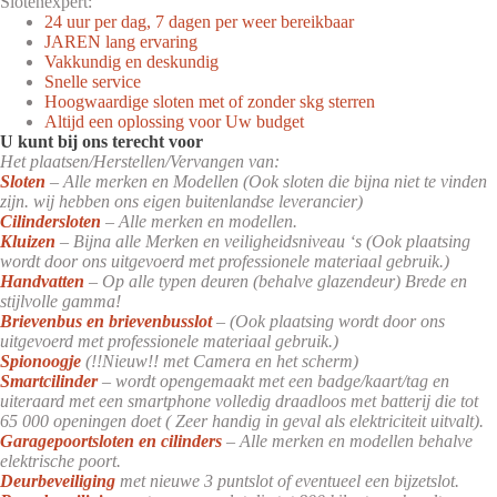
Slotenexpert:
24 uur per dag, 7 dagen per weer bereikbaar
JAREN lang ervaring
Vakkundig en deskundig
Snelle service
Hoogwaardige sloten met of zonder skg sterren
Altijd een oplossing voor Uw budget
U kunt bij ons terecht voor
Het plaatsen/Herstellen/Vervangen van:
Sloten
– Alle merken en Modellen (Ook sloten die bijna niet te vinden
zijn. wij hebben ons eigen buitenlandse leverancier)
Cilindersloten
– Alle merken en modellen.
Kluizen
– Bijna alle Merken en veiligheidsniveau ‘s (Ook plaatsing
wordt door ons uitgevoerd met professionele materiaal gebruik.)
Handvatten
– Op alle typen deuren (behalve glazendeur) Brede en
stijlvolle gamma!
Brievenbus en brievenbusslot
– (Ook plaatsing wordt door ons
uitgevoerd met professionele materiaal gebruik.)
Spionoogje
(!!Nieuw!! met Camera en het scherm)
Smartcilinder
– wordt opengemaakt met een badge/kaart/tag en
uiteraard met een smartphone volledig draadloos met batterij die tot
65 000 openingen doet ( Zeer handig in geval als elektriciteit uitvalt).
Garagepoortsloten en cilinders
– Alle merken en modellen behalve
elektrische poort.
Deurbeveiliging
met nieuwe 3 puntslot of eventueel een bijzetslot.