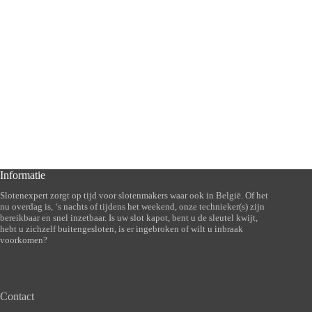
Informatie
Slotenexpert zorgt op tijd voor slotenmakers waar ook in België. Of het
nu overdag is, ‘s nachts of tijdens het weekend, onze technieker(s) zijn
bereikbaar en snel inzetbaar. Is uw slot kapot, bent u de sleutel kwijt,
hebt u zichzelf buitengesloten, is er ingebroken of wilt u inbraak
voorkomen?
Contact