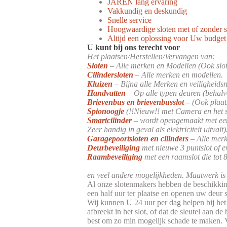
JAREN lang ervaring
Vakkundig en deskundig
Snelle service
Hoogwaardige sloten met of zonder s
Altijd een oplossing voor Uw budget
U kunt bij ons terecht voor
Het plaatsen/Herstellen/Vervangen van:
Sloten
– Alle merken en Modellen (Ook slote
Cilindersloten
– Alle merken en modellen.
Kluizen
– Bijna alle Merken en veiligheidsn
Handvatten
– Op alle typen deuren (behalv
Brievenbus en brievenbusslot
– (Ook plaat
Spionoogje
(!!Nieuw!! met Camera en het 
Smartcilinder
– wordt opengemaakt met een 
Zeer handig in geval als elektriciteit uitvalt)
Garagepoortsloten en cilinders
– Alle merk
Deurbeveiliging
met nieuwe 3 puntslot of ev
Raambeveiliging
met een raamslot die tot 
en veel andere mogelijkheden. Maatwerk is
Al onze slotenmakers hebben de beschikking
een half uur ter plaatse en openen uw deur
Wij kunnen U 24 uur per dag helpen bij het
afbreekt in het slot, of dat de sleutel aan 
best om zo min mogelijk schade te maken. V