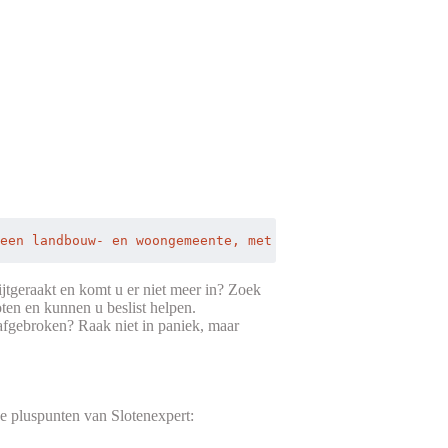
een landbouw- en woongemeente, met 's zomers een grote t
ijtgeraakt en komt u er niet meer in? Zoek
ten en kunnen u beslist helpen.
afgebroken? Raak niet in paniek, maar
 De pluspunten van Slotenexpert: