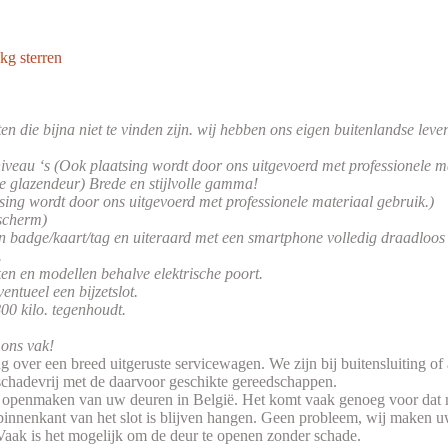
kg sterren
n die bijna niet te vinden zijn. wij hebben ons eigen buitenlandse leve
iveau ‘s (Ook plaatsing wordt door ons uitgevoerd met professionele ma
e glazendeur) Brede en stijlvolle gamma!
sing wordt door ons uitgevoerd met professionele materiaal gebruik.)
scherm)
badge/kaart/tag en uiteraard met een smartphone volledig draadloos m
.
en en modellen behalve elektrische poort.
entueel een bijzetslot.
800 kilo. tegenhoudt.
 ons vak!
 over een breed uitgeruste servicewagen. We zijn bij buitensluiting o
 schadevrij met de daarvoor geschikte gereedschappen.
 openmaken van uw deuren in België. Het komt vaak genoeg voor dat men
de binnenkant van het slot is blijven hangen. Geen probleem, wij maken u
aak is het mogelijk om de deur te openen zonder schade.