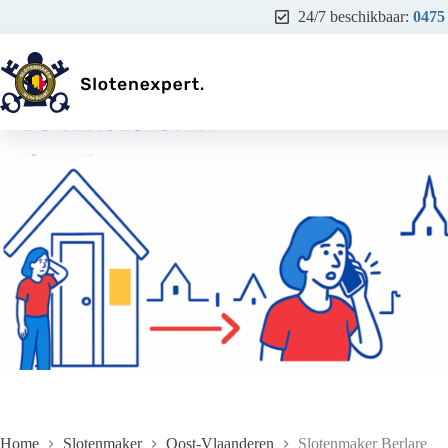
Ga
24/7 beschikbaar:
0475
naar
de
inhoud
Home
Slotenmaker
Oost-Vlaanderen
Slotenmaker Berlare