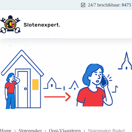
Ga
24/7 beschikbaar:
0475
naar
de
inhoud
Home
Slotenmaker
Oost-Vlaanderen
Slotenmaker Brakel