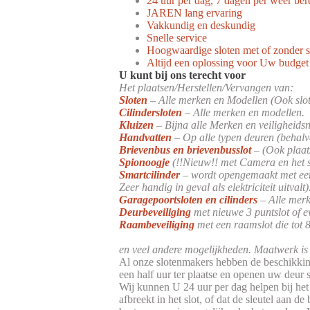
24 uur per dag, 7 dagen per weer ber
JAREN lang ervaring
Vakkundig en deskundig
Snelle service
Hoogwaardige sloten met of zonder s
Altijd een oplossing voor Uw budget
U kunt bij ons terecht voor
Het plaatsen/Herstellen/Vervangen van:
Sloten
– Alle merken en Modellen (Ook slote
Cilindersloten
– Alle merken en modellen.
Kluizen
– Bijna alle Merken en veiligheidsn
Handvatten
– Op alle typen deuren (behalv
Brievenbus en brievenbusslot
– (Ook plaat
Spionoogje
(!!Nieuw!! met Camera en het 
Smartcilinder
– wordt opengemaakt met een 
Zeer handig in geval als elektriciteit uitvalt)
Garagepoortsloten en cilinders
– Alle merk
Deurbeveiliging
met nieuwe 3 puntslot of ev
Raambeveiliging
met een raamslot die tot 
en veel andere mogelijkheden. Maatwerk is
Al onze slotenmakers hebben de beschikking
een half uur ter plaatse en openen uw deur
Wij kunnen U 24 uur per dag helpen bij het
afbreekt in het slot, of dat de sleutel aan 