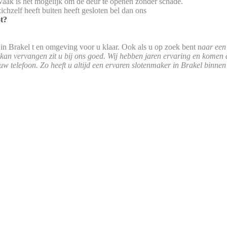
aak is het mogelijk om de deur te openen zonder schade.
zichzelf heeft buiten heeft gesloten bel dan ons
ot?
j in Brakel t en omgeving voor u klaar. Ook als u op zoek bent n
aar een
 kan vervangen zit u bij ons goed. Wij hebben jaren ervaring en komen 
uw telefoon. Zo heeft u altijd een ervaren slotenmaker in Brakel binnen