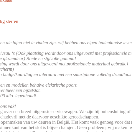
eikbaar
kg sterren
n die bijna niet te vinden zijn. wij hebben ons eigen buitenlandse leve
iveau ‘s (Ook plaatsing wordt door ons uitgevoerd met professionele ma
e glazendeur) Brede en stijlvolle gamma!
sing wordt door ons uitgevoerd met professionele materiaal gebruik.)
scherm)
badge/kaart/tag en uiteraard met een smartphone volledig draadloos m
.
en en modellen behalve elektrische poort.
entueel een bijzetslot.
800 kilo. tegenhoudt.
 ons vak!
 over een breed uitgeruste servicewagen. We zijn bij buitensluiting o
 schadevrij met de daarvoor geschikte gereedschappen.
 openmaken van uw deuren in België. Het komt vaak genoeg voor dat men
de binnenkant van het slot is blijven hangen. Geen probleem, wij maken u