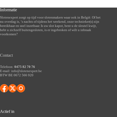
Informatie
Slotenexpert zorgt op tijd voor slotenmakers waar ook in België. Of het
nu overdag is, ‘s nachts of tijdens het weekend, onze technieker(s) zijn
bereikbaar en snel inzetbaar. Is uw slot kapot, bent u de sleutel kwijt,
hebt u zichzelf buitengesloten, is er ingebroken of wilt u inbraak
voorkomen?
Contact
Telefoon:
0475 82 70 76
E-mail:
info@slotenexpert.be
BTW BE 0672 566 920
Actief in