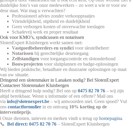
duidelijke foto’s van onze medewerkers – zo weet u wie er voor uw
deur staat. Wat mag u verwachten?
Professioneel advies zonder verkooppraatjes
Vriendelijkheid, stiptheid en duidelijkheid
Geen verborgen kosten of onverwachte toeslagen
Schadevrij werk en proper resultaat
Ook voor KMO’s, syndicussen en notarissen
SlotenExpert Kluisbergen werkt samen met:
Vastgoedbeheerders en syndici
voor sleutelbeheer
Notarissen
bij gerechtelijke deurtoegang
Zelfstandigen
voor toegangscontrole en slotonderhoud
Bouwprojecten
voor sluitplannen en badge-oplossingen
Wij bieden praktische, betaalbare en duurzame oplossingen op maat
van uw situatie.
Dringend een slotenmaker in Lanaken nodig? Bel SlotenExpert
Contacteer Slotenmaker Kluisbergen
Heeft u dringend hulp nodig? Bel ons op
0475 82 70 76
– wij zijn
altijd bereikbaar. Wenst u informatie of een offerte? Mail ons
via
info@slotenexpert.be
– wij antwoorden snel. Geen spoed? Vul
ons
contactformulier
in en ontvang
10% korting op de
interventieprijs
.
ℹ️ Onze diensten, tarieven en merken vindt u terug op
homepagina
.
📞
Bel direct: 0475 82 70 76
– SlotenExpert Kluisbergen