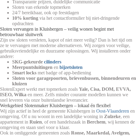
Transparante prijzen, duidelijke communicatie
Sloten van erkende topmerken
24/7 bereikbaar, ook op feestdagen
10% korting
via het contactformulier bij niet-dringende
opdrachten
Sloten vervangen in Kluisbergen – veilig wonen begint met
betrouwbaar sluitwerk
Zijn uw sloten versleten, kapot of niet meer veilig? Dan is het tijd om
ze te vervangen met moderne alternatieven. Wij zorgen voor veilige,
gebruiksvriendelijke en duurzame oplossingen. Wij installeren onder
andere:
SKG-gekeurde
cilinders
Meerpuntsluitingen
en
bijzetsloten
Smart locks
met badge of app-bediening
Sloten voor garagepoorten, brievenbussen, binnendeuren en
kluizen
SlotenExpert werkt met topmerken zoals
Yale, Cisa, DOM, EVVA,
ISEO, Wilka
en meer. Zelfs minder courante modellen kunnen we
snel leveren via onze buitenlandse leverancier.
Werkgebied Slotenmaker Kluisbergen – lokaal én flexibel
Wij zijn actief in heel de gemeente Kluisbergen in
Oost-Vlaanderen
en
omgeving. Of u nu woont in een landelijke woning in
Zulzeke
, een
appartement in
Ruien
, of een handelszaak in
Berchem
, wij kennen de
omgeving en staan snel voor u klaar.
Ook in omliggende gemeenten zoals
Ronse, Maarkedal, Avelgem,