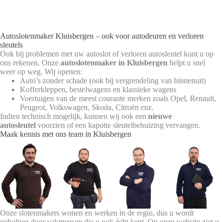
Autoslotenmaker Kluisbergen – ook voor autodeuren en verloren
sleutels
Ook bij problemen met uw autoslot of verloren autosleutel kunt u op
ons rekenen. Onze
autoslotenmaker in Kluisbergen
helpt u snel
weer op weg. Wij openen:
Auto’s zonder schade (ook bij vergrendeling van binnenuit)
Kofferkleppen, bestelwagens en klassieke wagens
Voertuigen van de meest courante merken zoals Opel, Renault,
Peugeot, Volkswagen, Skoda, Citroën enz.
Indien technisch mogelijk, kunnen wij ook een
nieuwe
autosleutel
voorzien of een kapotte sleutelbehuizing vervangen.
Maak kennis met ons team in Kluisbergen
Onze slotenmakers wonen en werken in de regio, dus u wordt
geholpen door vakmensen die u ook écht kent. Op onze website ziet u