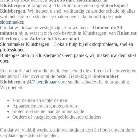
Kluisbergen
of omgeving? Dan kunt u rekenen op
SlotenExpert
Kluisbergen
. Wij helpen u snel, vakkundig en zonder schade bij alles
wat met sloten en sleutels te maken heeft -dat hoort bij de juiste
slotenmaker
.
Omdat wij lokaal gevestigd zijn, zijn we meestal
binnen de 30
minuten
bij u, waar u zich ook bevindt in Kluisbergen: van
Ruien tot
Berchem
, van
Zulzeke tot Kwaremont
.
Slotenmaker Kluisbergen – Lokale hulp bij elk slotprobleem, snel en
professioneel
Buitengesloten in Kluisbergen? Geen paniek, wij maken uw deur snel
open
Een deur die achter u dichtvalt, een sleutel die afbreekt of een verloren
sleutelbos? Het overkomt de beste. Gelukkig is
Slotenmaker
Kluisbergen
24/7 bereikbaar
voor snelle, schadevrije deuropening.
Wij openen:
Voordeuren en achterdeuren
Appartementen en garagepoorten
Sloten met sleutel aan de binnenzijde
Oudere of vastgelopen/geblokkeerde cilinders
Omdat wij vlakbij werken, zijn wachttijden kort én hoeft u geen dure
verplaatsingskosten te betalen.