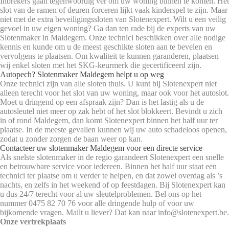
Inbrekers gaan tegenwoordig ver om uw woning binnen te komen. Het
slot van de ramen of deuren forceren lijkt vaak kinderspel te zijn. Maar
niet met de extra beveiligingssloten van Slotenexpert. Wilt u een veilig
gevoel in uw eigen woning? Ga dan ten rade bij de experts van uw
Slotenmaker in Maldegem. Onze technici beschikken over alle nodige
kennis en kunde om u de meest geschikte sloten aan te bevelen en
vervolgens te plaatsen. Om kwaliteit te kunnen garanderen, plaatsen
wij enkel sloten met het SKG-keurmerk die gecertificeerd zijn.
Autopech? Slotenmaker Maldegem helpt u op weg
Onze technici zijn van alle sloten thuis. U kunt bij Slotenexpert niet
alleen terecht voor het slot van uw woning, maar ook voor het autoslot.
Moet u dringend op een afspraak zijn? Dan is het lastig als u de
autosleutel niet meer op zak hebt of het slot blokkeert. Bevindt u zich
in of rond Maldegem, dan komt Slotenexpert binnen het half uur ter
plaatse. In de meeste gevallen kunnen wij uw auto schadeloos openen,
zodat u zonder zorgen de baan weer op kan.
Contacteer uw slotenmaker Maldegem voor een directe service
Als snelste slotenmaker in de regio garandeert Slotenexpert een snelle
en betrouwbare service voor iedereen. Binnen het half uur staat een
technici ter plaatse om u verder te helpen, en dat zowel overdag als ’s
nachts, en zelfs in het weekend of op feestdagen. Bij Slotenexpert kan
u dus 24/7 terecht voor al uw sleutelproblemen. Bel ons op het
nummer 0475 82 70 76 voor alle dringende hulp of voor uw
bijkomende vragen. Mailt u liever? Dat kan naar info@slotenexpert.be.
Onze vertrekplaats