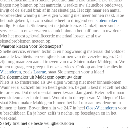
liggen nog binnen op het aanrecht, u raakte uw sleutelbos onderweg
kwijt of de sleutel brak af in het sleutelgat. Het zijn maar een aantal
voorbeelden waarbij u uw eigen woning niet meer binnen raakt. Hoe
het ook gebeurt, in zo’n situatie heeft u dringend een
slotenmaker
nodig. En dan is Slotenexpert de juiste keuze. Dankzij onze snelle
service staan onze ervaren technici binnen het half uur aan uw deur.
Met het meest gekwalificeerde materiaal lossen ze al uw
sleutelproblemen meteen op.
Waarom kiezen voor Slotenexpert?
Snelle service, ervaren technici en hoogwaardig materiaal dat voldoet
aan alle kwaliteits- en veiligheidsnormen van de verzekeringen. Dat
zijn nog maar een aantal troeven van uw Slotenmaker Maldegem. We
tonen u graag een greep uit onze services. Ook op andere locaties in
Vlaanderen
, zoals
Laarne
, staat Slotenexpert voor u klaar!
De slotenmaker uit Maldegem opent uw deur
Niets is zo frustrerend als uw eigen woning niet meer binnenkomen.
Wanneer u zichzelf buiten heeft gesloten, begint u best niet zelf het slot
te forceren. Dat doet meestal meer kwaad dan goed. Beter belt u naar
een slotenmaker in de buurt. Woont u in de regio van Maldegem? Dan
staat Slotenmaker Maldegem binnen het half uur aan uw deur om u
binnen te laten. Bovendien zijn we 24/7 in heel
Oost-Vlaanderen
voor
u beschikbaar. En ja hoor, zelfs ’s nachts, op feestdagen en in het
weekend.
Safety first met de beste veiligheidssloten