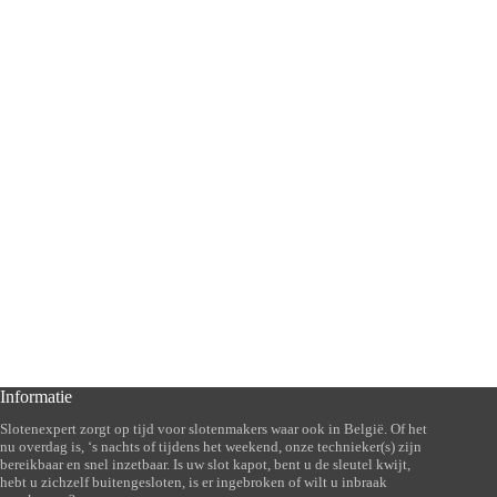
Informatie
Slotenexpert zorgt op tijd voor slotenmakers waar ook in België. Of het
nu overdag is, ‘s nachts of tijdens het weekend, onze technieker(s) zijn
bereikbaar en snel inzetbaar. Is uw slot kapot, bent u de sleutel kwijt,
hebt u zichzelf buitengesloten, is er ingebroken of wilt u inbraak