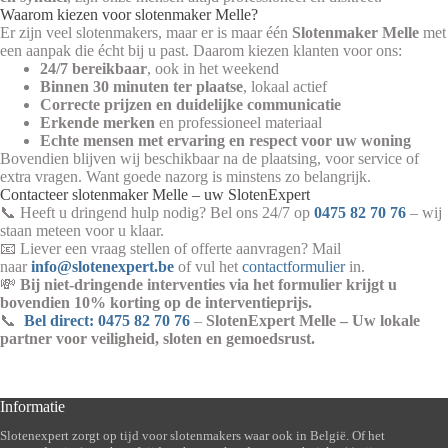
Waarom kiezen voor slotenmaker Melle?
Er zijn veel slotenmakers, maar er is maar één
Slotenmaker Melle
met
een aanpak die écht bij u past. Daarom kiezen klanten voor ons:
24/7 bereikbaar
, ook in het weekend
Binnen 30 minuten ter plaatse
, lokaal actief
Correcte prijzen en duidelijke communicatie
Erkende merken
en professioneel materiaal
Echte mensen met ervaring en respect voor uw woning
Bovendien blijven wij beschikbaar na de plaatsing, voor service of
extra vragen. Want goede nazorg is minstens zo belangrijk.
Contacteer slotenmaker Melle – uw SlotenExpert
📞 Heeft u dringend hulp nodig? Bel ons 24/7 op
0475 82 70 76
– wij
staan meteen voor u klaar.
📧 Liever een vraag stellen of offerte aanvragen? Mail
naar
info@slotenexpert.be
of vul het
contactformulier
in.
💸
Bij niet-dringende interventies via het formulier krijgt u
bovendien 10% korting op de interventieprijs.
📞
Bel direct: 0475 82 70 76
–
SlotenExpert Melle – Uw lokale
partner voor veiligheid, sloten en gemoedsrust.
Informatie
Slotenexpert zorgt op tijd voor slotenmakers waar ook in België. Of het