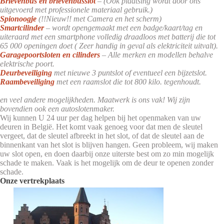
Brievenbus en brievenbusslot
– (Ook plaatsing wordt door ons
uitgevoerd met professionele materiaal gebruik.)
Spionoogje
(!!Nieuw!! met Camera en het scherm)
Smartcilinder
– wordt opengemaakt met een badge/kaart/tag en
uiteraard met een smartphone volledig draadloos met batterij die tot
65 000 openingen doet ( Zeer handig in geval als elektriciteit uitvalt).
Garagepoortsloten en cilinders
– Alle merken en modellen behalve
elektrische poort.
Deurbeveiliging
met nieuwe 3 puntslot of eventueel een bijzetslot.
Raambeveiliging
met een raamslot die tot 800 kilo. tegenhoudt.
en veel andere mogelijkheden. Maatwerk is ons vak! Wij zijn
bovendien ook een autoslotenmaker.
Wij kunnen U 24 uur per dag helpen bij het openmaken van uw
deuren in België. Het komt vaak genoeg voor dat men de sleutel
vergeet, dat de sleutel afbreekt in het slot, of dat de sleutel aan de
binnenkant van het slot is blijven hangen. Geen probleem, wij maken
uw slot open, en doen daarbij onze uiterste best om zo min mogelijk
schade te maken. Vaak is het mogelijk om de deur te openen zonder
schade.
Onze vertrekplaats