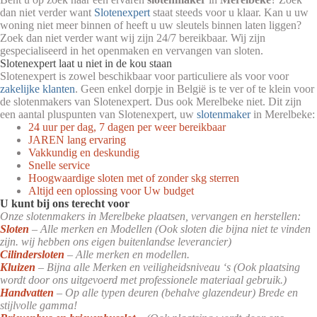
dan niet verder want
Slotenexpert
staat steeds voor u klaar. Kan u uw
woning niet meer binnen of heeft u uw sleutels binnen laten liggen?
Zoek dan niet verder want wij zijn 24/7 bereikbaar. Wij zijn
gespecialiseerd in het openmaken en vervangen van sloten.
Slotenexpert laat u niet in de kou staan
Slotenexpert is zowel beschikbaar voor particuliere als voor voor
zakelijke klanten
. Geen enkel dorpje in België is te ver of te klein voor
de slotenmakers van Slotenexpert. Dus ook Merelbeke niet. Dit zijn
een aantal pluspunten van Slotenexpert, uw
slotenmaker
in Merelbeke:
24 uur per dag, 7 dagen per weer bereikbaar
JAREN lang ervaring
Vakkundig en deskundig
Snelle service
Hoogwaardige sloten met of zonder skg sterren
Altijd een oplossing voor Uw budget
U kunt bij ons terecht voor
Onze slotenmakers in Merelbeke plaatsen, vervangen en herstellen:
Sloten
– Alle merken en Modellen (Ook sloten die bijna niet te vinden
zijn. wij hebben ons eigen buitenlandse leverancier)
Cilindersloten
– Alle merken en modellen.
Kluizen
– Bijna alle Merken en veiligheidsniveau ‘s (Ook plaatsing
wordt door ons uitgevoerd met professionele materiaal gebruik.)
Handvatten
– Op alle typen deuren (behalve glazendeur) Brede en
stijlvolle gamma!