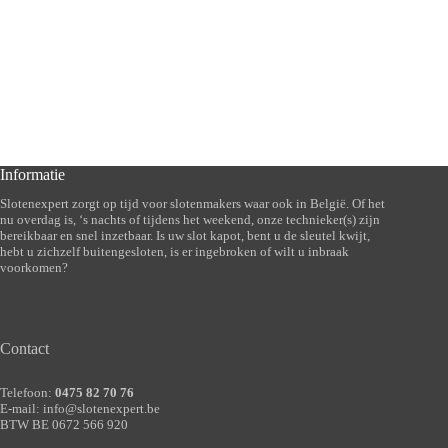
Informatie
Slotenexpert zorgt op tijd voor slotenmakers waar ook in België. Of het
nu overdag is, ‘s nachts of tijdens het weekend, onze technieker(s) zijn
bereikbaar en snel inzetbaar. Is uw slot kapot, bent u de sleutel kwijt,
hebt u zichzelf buitengesloten, is er ingebroken of wilt u inbraak
voorkomen?
Contact
Telefoon:
0475 82 70 76
E-mail:
info@slotenexpert.be
BTW BE 0672 566 920