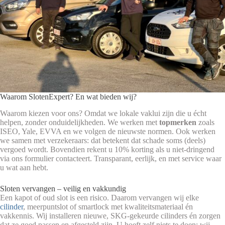
Waarom SlotenExpert? En wat bieden wij?
Waarom kiezen voor ons? Omdat we lokale vaklui zijn die u écht
helpen, zonder onduidelijkheden. We werken met
topmerken
zoals
ISEO, Yale, EVVA en we volgen de nieuwste normen. Ook werken
we samen met verzekeraars: dat betekent dat schade soms (deels)
vergoed wordt. Bovendien rekent u 10% korting als u niet-dringend
via ons formulier contacteert. Transparant, eerlijk, en met service waar
u wat aan hebt.
Sloten vervangen – veilig en vakkundig
Een kapot of oud slot is een risico. Daarom vervangen wij elke
cilinder
, meerpuntslot of smartlock met kwaliteitsmateriaal én
vakkennis. Wij installeren nieuwe, SKG-gekeurde cilinders én zorgen
dat ze goed passen en afgesteld zijn. U hoeft zelf niets te doen: wij