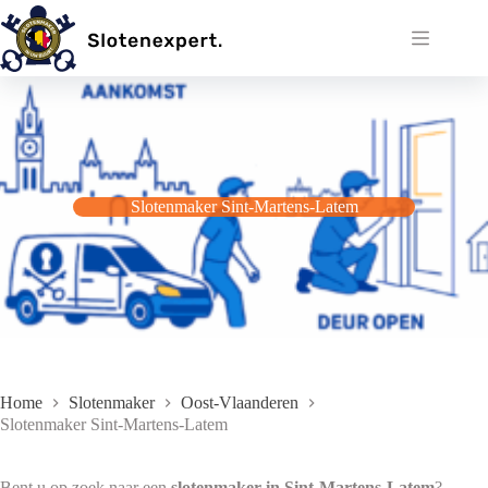
Ga
naar
de
inhoud
Slotenmaker Sint-Martens-Latem
Home
Slotenmaker
Oost-Vlaanderen
Slotenmaker Sint-Martens-Latem
Bent u op zoek naar een
slotenmaker in Sint‑Martens‑Latem
?