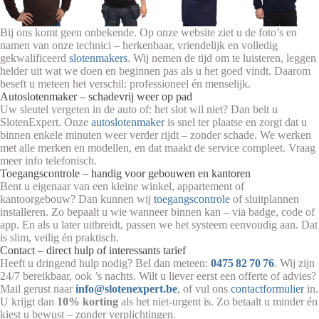
Bij ons komt geen onbekende. Op onze website ziet u de foto’s en
namen van onze technici – herkenbaar, vriendelijk en volledig
gekwalificeerd
slotenmakers
. Wij nemen de tijd om te luisteren, leggen
helder uit wat we doen en beginnen pas als u het goed vindt. Daarom
beseft u meteen het verschil: professioneel én menselijk.
Autoslotenmaker – schadevrij weer op pad
Uw sleutel vergeten in de auto of: het slot wil niet? Dan belt u
SlotenExpert. Onze
autoslotenmaker
is snel ter plaatse en zorgt dat u
binnen enkele minuten weer verder rijdt – zonder schade. We werken
met alle merken en modellen, en dat maakt de service compleet. Vraag
meer info telefonisch.
Toegangscontrole – handig voor gebouwen en kantoren
Bent u eigenaar van een kleine winkel, appartement of
kantoorgebouw? Dan kunnen wij
toegangscontrole
of sluitplannen
installeren. Zo bepaalt u wie wanneer binnen kan – via badge, code of
app. En als u later uitbreidt, passen we het systeem eenvoudig aan. Dat
is slim, veilig én praktisch.
Contact – direct hulp of interessants tarief
Heeft u dringend hulp nodig? Bel dan meteen:
0475 82 70 76
. Wij zijn
24/7 bereikbaar, ook ’s nachts. Wilt u liever eerst een offerte of advies?
Mail gerust naar
info@slotenexpert.be
, of vul ons
contactformulier
in.
U krijgt dan
10% korting
als het niet-urgent is. Zo betaalt u minder én
kiest u bewust – zonder verplichtingen.