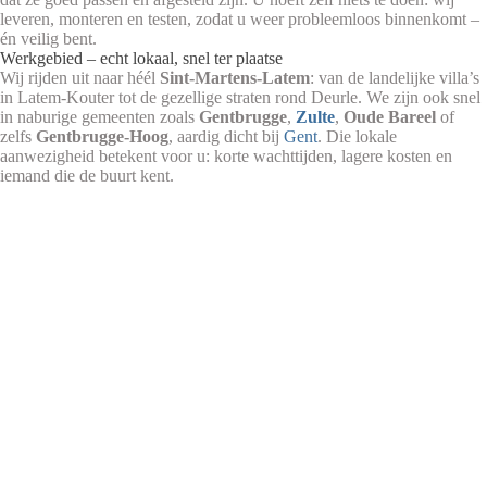
leveren, monteren en testen, zodat u weer probleemloos binnenkomt –
én veilig bent.
Werkgebied – echt lokaal, snel ter plaatse
Wij rijden uit naar héél
Sint‑Martens‑Latem
: van de landelijke villa’s
in Latem-Kouter tot de gezellige straten rond Deurle. We zijn ook snel
in naburige gemeenten zoals
Gentbrugge
,
Zulte
,
Oude Bareel
of
zelfs
Gentbrugge-Hoog
, aardig dicht bij
Gent
. Die lokale
aanwezigheid betekent voor u: korte wachttijden, lagere kosten en
iemand die de buurt kent.