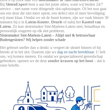
Bij
SlotenExpert
bent u aan het juiste adres, want wij bieden 24/7
service – met name voor dringende slot-oplossingen. Of het nou gaat
om een deur die niet meer opent, een defect slot of meer beveiliging:
wij staan klaar. Omdat we uit de buurt komen, zijn we vaak binnen 30
minuten bij u in
Latem-Kouter
,
Deurle
of nabij het
Kasteel van
Latem
. Zo kan slotenmaker Sint-Martens-Latem snel, betaalbaar en
persoonlijk reageren op elk slot probleem.
Slotenmaker Sint‑Martens‑Latem – Altijd snel & betrouwbaar
Buitengesloten? Wij helpen zonder schade
Het gebeurt sneller dan u denkt: u vergeet de sleutel binnen of hij
breekt af in het slot. Daarom zijn we
dag en nacht bereikbaar
. U belt
ons, wij komen meteen. En omdat we gespecialiseerd gereedschap
gebruiken, openen we de deur
zonder krassen op het hout
– dat is
onze belofte.