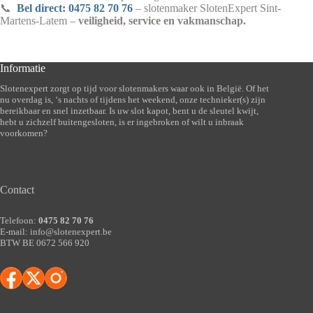
📞
Bel direct: 0475 82 70 76
– slotenmaker SlotenExpert Sint-
Martens-Latem –
veiligheid, service en vakmanschap.
Informatie
Slotenexpert zorgt op tijd voor slotenmakers waar ook in België. Of het
nu overdag is, ‘s nachts of tijdens het weekend, onze technieker(s) zijn
bereikbaar en snel inzetbaar. Is uw slot kapot, bent u de sleutel kwijt,
hebt u zichzelf buitengesloten, is er ingebroken of wilt u inbraak
voorkomen?
Contact
Telefoon:
0475 82 70 76
E-mail:
info@slotenexpert.be
BTW BE 0672 566 920