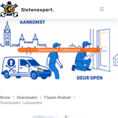
Ga
naar
de
inhoud
Slotenmaker Galmaarden
Home
Slotenmaker
Vlaams-Brabant
Slotenmaker Galmaarden