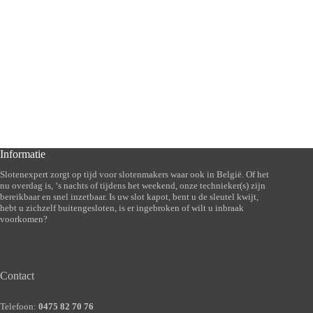
Informatie
Slotenexpert zorgt op tijd voor slotenmakers waar ook in België. Of het
nu overdag is, ‘s nachts of tijdens het weekend, onze technieker(s) zijn
bereikbaar en snel inzetbaar. Is uw slot kapot, bent u de sleutel kwijt,
hebt u zichzelf buitengesloten, is er ingebroken of wilt u inbraak
voorkomen?
Contact
Telefoon:
0475 82 70 76