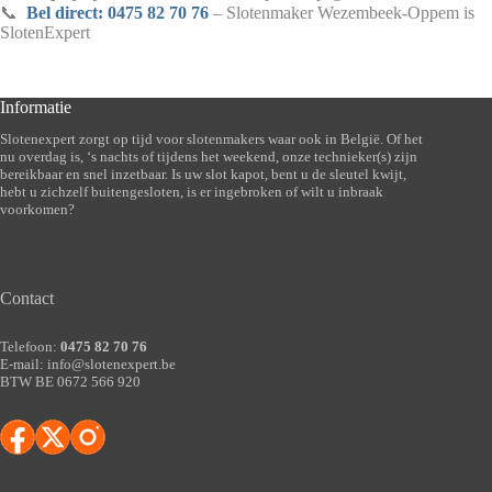
📞
Bel direct: 0475 82 70 76
– Slotenmaker Wezembeek-Oppem is
SlotenExpert
Informatie
Slotenexpert zorgt op tijd voor slotenmakers waar ook in België. Of het
nu overdag is, ‘s nachts of tijdens het weekend, onze technieker(s) zijn
bereikbaar en snel inzetbaar. Is uw slot kapot, bent u de sleutel kwijt,
hebt u zichzelf buitengesloten, is er ingebroken of wilt u inbraak
voorkomen?
Contact
Telefoon:
0475 82 70 76
E-mail:
info@slotenexpert.be
BTW BE 0672 566 920