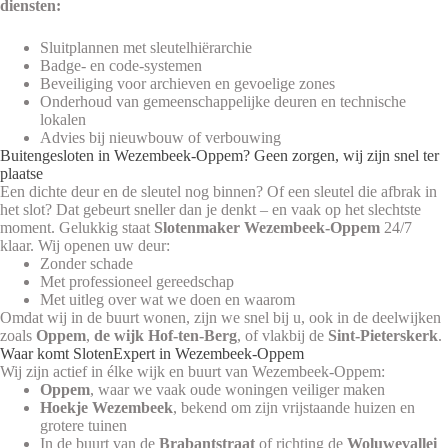
diensten:
Sluitplannen met sleutelhiërarchie
Badge- en code-systemen
Beveiliging voor archieven en gevoelige zones
Onderhoud van gemeenschappelijke deuren en technische
lokalen
Advies bij nieuwbouw of verbouwing
Buitengesloten in Wezembeek-Oppem? Geen zorgen, wij zijn snel ter
plaatse
Een dichte deur en de sleutel nog binnen? Of een sleutel die afbrak in
het slot? Dat gebeurt sneller dan je denkt – en vaak op het slechtste
moment. Gelukkig staat
Slotenmaker Wezembeek-Oppem
24/7
klaar. Wij openen uw deur:
Zonder schade
Met professioneel gereedschap
Met uitleg over wat we doen en waarom
Omdat wij in de buurt wonen, zijn we snel bij u, ook in de deelwijken
zoals
Oppem
,
de wijk Hof-ten-Berg
, of vlakbij de
Sint-Pieterskerk
.
Waar komt SlotenExpert in Wezembeek-Oppem
Wij zijn actief in élke wijk en buurt van Wezembeek-Oppem:
Oppem
, waar we vaak oude woningen veiliger maken
Hoekje Wezembeek
, bekend om zijn vrijstaande huizen en
grotere tuinen
In de buurt van de
Brabantstraat
of richting de
Woluwevallei