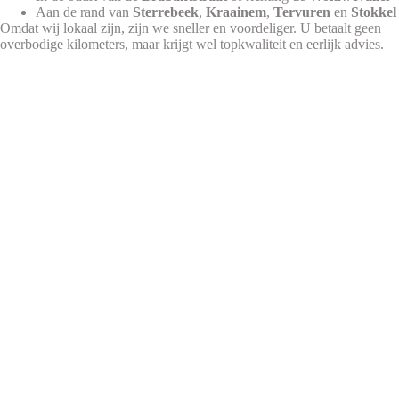
Aan de rand van
Sterrebeek
,
Kraainem
,
Tervuren
en
Stokkel
Omdat wij lokaal zijn, zijn we sneller en voordeliger. U betaalt geen
overbodige kilometers, maar krijgt wel topkwaliteit en eerlijk advies.