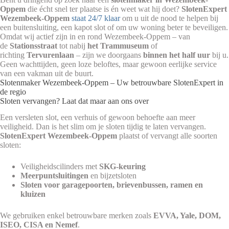
Oppem
die écht snel ter plaatse is én weet wat hij doet?
SlotenExpert
Wezembeek-Oppem
staat 24/7 klaar
om u uit de nood te helpen bij
een buitensluiting, een kapot slot of om uw woning beter te beveiligen.
Omdat wij actief zijn in en rond Wezembeek-Oppem – van
de
Stationsstraat
tot nabij
het Trammuseum
of
richting
Tervurenlaan
– zijn we doorgaans
binnen het half uur
bij u.
Geen wachttijden, geen loze beloftes, maar gewoon eerlijke service
van een vakman uit de buurt.
Slotenmaker Wezembeek-Oppem – Uw betrouwbare SlotenExpert in
de regio
Sloten vervangen? Laat dat maar aan ons over
Een versleten slot, een verhuis of gewoon behoefte aan meer
veiligheid. Dan is het slim om je sloten tijdig te laten vervangen.
SlotenExpert Wezembeek-Oppem
plaatst of vervangt alle soorten
sloten:
Veiligheidscilinders met
SKG-keuring
Meerpuntsluitingen
en bijzetsloten
Sloten voor garagepoorten, brievenbussen, ramen en
kluizen
We gebruiken enkel betrouwbare merken zoals
EVVA, Yale, DOM,
ISEO, CISA en Nemef
.