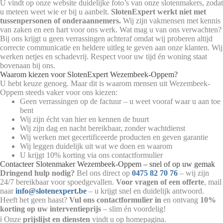
U vindt op onze website duidelijke foto’s van onze slotenmakers, zodat
u meteen weet wie er bij u aanbelt.
SlotenExpert werkt niet met
tussenpersonen of onderaannemers.
Wij zijn vakmensen met kennis
van zaken en een hart voor ons werk. Wat mag u van ons verwachten?
Bij ons krijgt u geen verrassingen achteraf omdat wij proberen altijd
correcte communicatie en heldere uitleg te geven aan onze klanten. Wij
werken netjes en schadevrij. Respect voor uw tijd én woning staat
bovenaan bij ons.
Waarom kiezen voor SlotenExpert Wezembeek-Oppem?
U hebt keuze genoeg. Maar dit is waarom mensen uit Wezembeek-
Oppem steeds vaker voor ons kiezen:
Geen verrassingen op de factuur – u weet vooraf waar u aan toe
bent
Wij zijn écht van hier en kennen de buurt
Wij zijn dag en nacht bereikbaar, zonder wachtdienst
Wij werken met gecertificeerde producten en geven garantie
Wij leggen duidelijk uit wat we doen en waarom
U krijgt 10% korting via ons contactformulier
Contacteer Slotenmaker Wezembeek-Oppem – snel of op uw gemak
Dringend hulp nodig?
Bel ons direct op
0475 82 70 76
– wij zijn
24/7 bereikbaar voor spoedgevallen.
Voor vragen of een offerte
, mail
naar
info@slotenexpert.be
– u krijgt snel en duidelijk antwoord.
Heeft het geen haast?
Vul ons contactformulier in
en ontvang
10%
korting op uw interventieprijs
– slim én voordelig!
ℹ️ Onze
prijslijst en diensten
vindt u op homepagina.