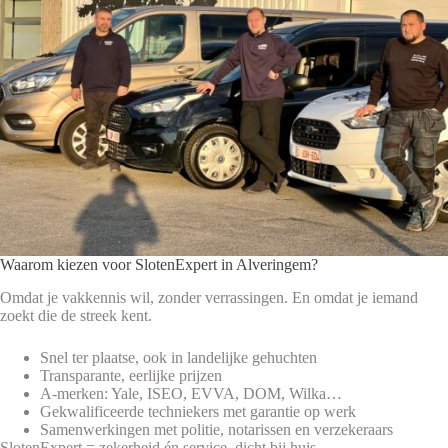
Waarom kiezen voor SlotenExpert in Alveringem?
Omdat je vakkennis wil, zonder verrassingen. En omdat je iemand
zoekt die de streek kent.
Snel ter plaatse, ook in landelijke gehuchten
Transparante, eerlijke prijzen
A-merken: Yale, ISEO, EVVA, DOM, Wilka…
Gekwalificeerde techniekers met garantie op werk
Samenwerkingen met politie, notarissen en verzekeraars
SlotenExpert = zekerheid én service, dicht bij huis.