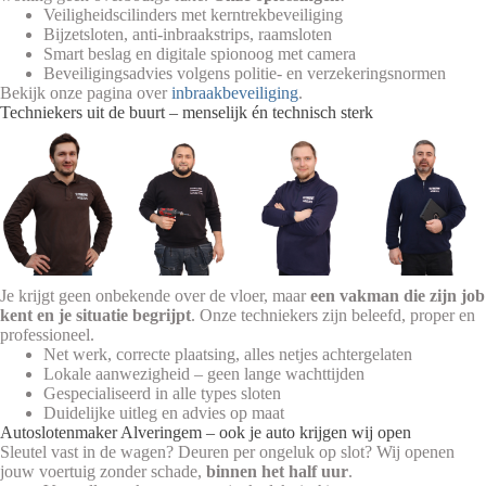
Veiligheidscilinders met kerntrekbeveiliging
Bijzetsloten, anti-inbraakstrips, raamsloten
Smart beslag en digitale spionoog met camera
Beveiligingsadvies volgens politie- en verzekeringsnormen
Bekijk onze pagina over
inbraakbeveiliging
.
Techniekers uit de buurt – menselijk én technisch sterk
Je krijgt geen onbekende over de vloer, maar
een vakman die zijn job
kent en je situatie begrijpt
. Onze techniekers zijn beleefd, proper en
professioneel.
Net werk, correcte plaatsing, alles netjes achtergelaten
Lokale aanwezigheid – geen lange wachttijden
Gespecialiseerd in alle types sloten
Duidelijke uitleg en advies op maat
Autoslotenmaker Alveringem – ook je auto krijgen wij open
Sleutel vast in de wagen? Deuren per ongeluk op slot? Wij openen
jouw voertuig zonder schade,
binnen het half uur
.