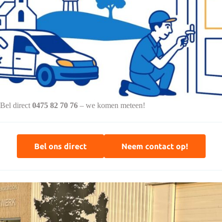
Bel direct
0475 82 70 76
– we komen meteen!
Bel ons direct
Neem contact op!