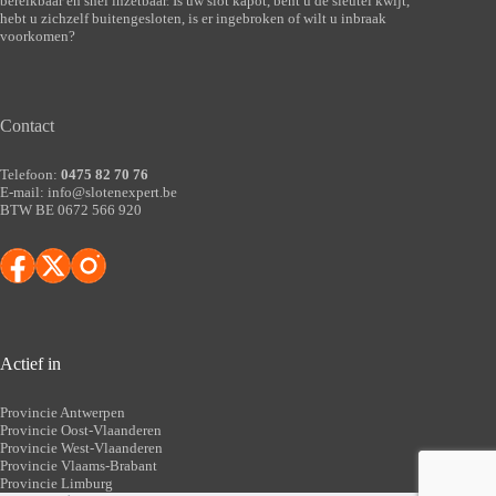
bereikbaar en snel inzetbaar. Is uw slot kapot, bent u de sleutel kwijt,
hebt u zichzelf buitengesloten, is er ingebroken of wilt u inbraak
voorkomen?
Contact
Telefoon:
0475 82 70 76
E-mail:
info@slotenexpert.be
BTW BE 0672 566 920
Actief in
Provincie Antwerpen
Provincie Oost-Vlaanderen
Provincie West-Vlaanderen
Provincie Vlaams-Brabant
Provincie Limburg