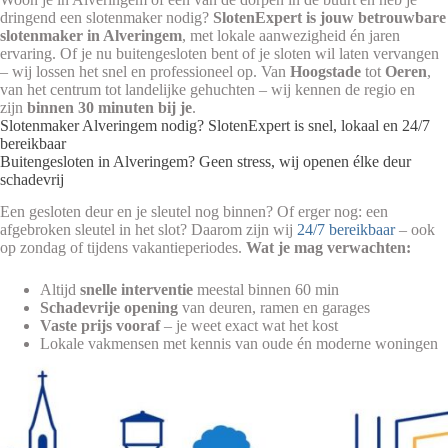
dringend een slotenmaker nodig?
SlotenExpert is jouw betrouwbare
slotenmaker in Alveringem
, met lokale aanwezigheid én jaren
ervaring. Of je nu buitengesloten bent of je sloten wil laten vervangen
– wij lossen het snel en professioneel op. Van
Hoogstade
tot
Oeren
,
van het centrum tot landelijke gehuchten – wij kennen de regio en
zijn
binnen 30 minuten bij je
.
Slotenmaker Alveringem nodig? SlotenExpert is snel, lokaal en 24/7
bereikbaar
Buitengesloten in Alveringem? Geen stress, wij openen élke deur
schadevrij
Een gesloten deur en je sleutel nog binnen? Of erger nog: een
afgebroken sleutel in het slot? Daarom zijn wij
24/7 bereikbaar
– ook
op zondag of tijdens vakantieperiodes.
Wat je mag verwachten:
Altijd
snelle interventie
meestal binnen 60 min
Schadevrije opening
van deuren, ramen en garages
Vaste prijs vooraf
– je weet exact wat het kost
Lokale vakmensen met kennis van oude én moderne woningen