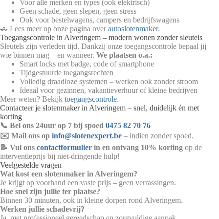
Voor alle merken en types (ook elektrisch)
Geen schade, geen slepen, geen stress
Ook voor bestelwagens, campers en bedrijfswagens
🚗 Lees meer op onze pagina over
autoslotenmaker
.
Toegangscontrole in Alveringem – modern wonen zonder sleutels
Sleutels zijn verleden tijd. Dankzij onze toegangscontrole bepaal jij
wie binnen mag – en wanneer.
We plaatsen o.a.:
Smart locks met badge, code of smartphone
Tijdgestuurde toegangsrechten
Volledig draadloze systemen – werken ook zonder stroom
Ideaal voor gezinnen, vakantieverhuur of kleine bedrijven
Meer weten? Bekijk
toegangscontrole
.
Contacteer je slotenmaker in Alveringem – snel, duidelijk én met
korting
📞 Bel ons 24uur op 7 bij spoed
0475 82 70 76
✉️ Mail ons op
info@slotenexpert.be
– indien zonder spoed.
📝 Vul ons
contactformulier
in en ontvang 10% korting
op de
interventieprijs bij niet-dringende hulp!
Veelgestelde vragen
Wat kost een slotenmaker in Alveringem?
Je krijgt op voorhand een vaste prijs – geen verrassingen.
Hoe snel zijn jullie ter plaatse?
Binnen 30 minuten, ook in kleine dorpen rond Alveringem.
Werken jullie schadevrij?
Ja, met professioneel gereedschap en zorgvuldige aanpak.