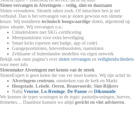
Sloten vervangen in Alveringem – veilig, slim en duurzaam
Sloten verouderen. Sleutels raken zoek. Of misschien ben je net
verhuisd. Dan is het vervangen van je sloten gewoon een slimme
keuze. Wij installeren
technisch hoogwaardige
sloten, afgestemd op
jouw situatie. Wij vervangen o.a.:
Cilindersloten met SKG-certificering
Meerpuntsloten voor extra beveiliging
Smart locks (openen met badge, app of code)
Garagepoortsloten, brievenbussloten, raamsloten
Zeldzame of buitenlandse modellen via eigen netwerk
Bekijk ook onze pagina’s over
sloten vervangen
en
veiligheidscilinders
voor meer info
Slotenmaker Alveringem met kennis van de streek
SlotenExpert is geen keten die van ver moet komen. Wij zijn actief in:
Alveringem centrum
, omstreken van de kerk en Markt
Hoogstade
,
Leisele
,
Oeren
,
Beauvoorde
,
Sint-Rijkers
Nabij
Veurne
,
Lo-Reninge
,
De Panne
en
Diksmuide
We kennen de types woningen in de regio: pastorijwoningen, hoeves,
fermettes… Daardoor kunnen we altijd
gericht en vlot adviseren
.