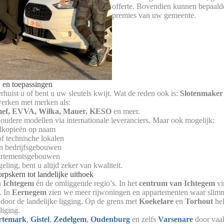
offerte. Bovendien kunnen bepaald
premies van uw gemeente.
 en toepassingen
huist u of bent u uw sleutels kwijt. Wat de reden ook is:
Slotenmaker
werken met merken als:
emef, EVVA, Wilka, Mauer, KESO
en meer.
oudere modellen via internationale leveranciers. Maar ook mogelijk:
elkopieën op naam
f technische lokalen
in bedrijfsgebouwen
artementsgebouwen
ling, bent u altijd zeker van kwaliteit.
pskern tot landelijke uithoek
n
Ichtegem
én de omliggende regio’s. In het
centrum van Ichtegem
vi
. In
Eernegem
zien we meer rijwoningen en appartementen waar slim
door de landelijke ligging. Op de grens met
Koekelare
en
Torhout
hel
liging.
rtemark
,
Gistel
,
Zedelgem
,
Oudenburg
en zelfs
Varsenare
door vaa