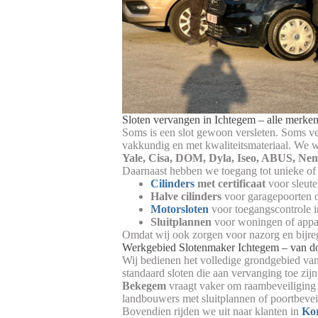
Sloten vervangen in Ichtegem – alle merken
Soms is een slot gewoon versleten. Soms ver
vakkundig en met kwaliteitsmateriaal. We 
Yale, Cisa, DOM, Dyla, Iseo, ABUS, N
Daarnaast hebben we toegang tot unieke of 
Cilinders
met certificaat
voor sleut
Halve cilinders
voor garagepoorten o
Motorsloten
voor toegangscontrole 
Sluitplannen
voor woningen of app
Omdat wij ook zorgen voor nazorg en bijrege
Werkgebied Slotenmaker Ichtegem – van dor
Wij bedienen het volledige grondgebied va
standaard sloten die aan vervanging toe zijn
Bekegem
vraagt vaker om raambeveiliging 
landbouwers met sluitplannen of poortbevei
Bovendien rijden we uit naar klanten in
Ko