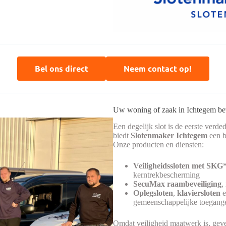
Bel ons direct
Neem contact op!
Uw woning of zaak in Ichtegem be
Een degelijk slot is de eerste verd
biedt
Slotenmaker Ichtegem
een b
Onze producten en diensten:
Veiligheidssloten met SKG
kerntrekbescherming
SecuMax raambeveiliging
,
Oplegsloten
,
klaviersloten
gemeenschappelijke toegang
Omdat veiligheid maatwerk is, geven