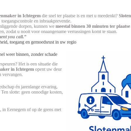
enmaker in Ichtegem
die snel ter plaatse is en met u meedenkt?
Slote
s, toegangscontrole en inbraakpreventie.
 omliggende dorpen, kunnen we
meestal binnen 30 minuten ter plaatse 
jzen, zodat u nooit voor onaangename verrassingen komt te staan.
ment you call.”
heid, toegang en gemoedsrust in uw regio
nel weer binnen, zonder schade
speuren? Het is een situatie die
maker in Ichtegem
opent uw deur
en vervangen.
dschap én jarenlange ervaring,
 Ten slotte: geen onnodige kosten,
, in Eernegem of op de grens met