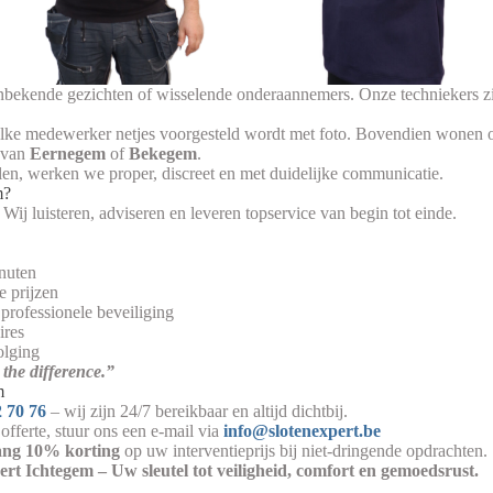
nbekende gezichten of wisselende onderaannemers. Onze techniekers zi
elke medewerker netjes voorgesteld wordt met foto. Bovendien wonen o
d van
Eernegem
of
Bekegem
.
, werken we proper, discreet en met duidelijke communicatie.
m?
Wij luisteren, adviseren en leveren topservice van begin tot einde.
inuten
e prijzen
 professionele beveiliging
ires
olging
the difference.”
m
 70 76
– wij zijn 24/7 bereikbaar en altijd dichtbij.
offerte, stuur ons een e-mail via
info@slotenexpert.be
ang 10% korting
op uw interventieprijs bij niet-dringende opdrachten.
rt Ichtegem – Uw sleutel tot veiligheid, comfort en gemoedsrust.