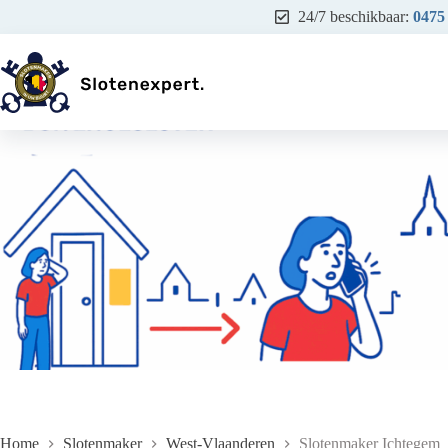
Ga
24/7 beschikbaar:
0475
naar
de
inhoud
Home
Slotenmaker
West-Vlaanderen
Slotenmaker Ichtegem