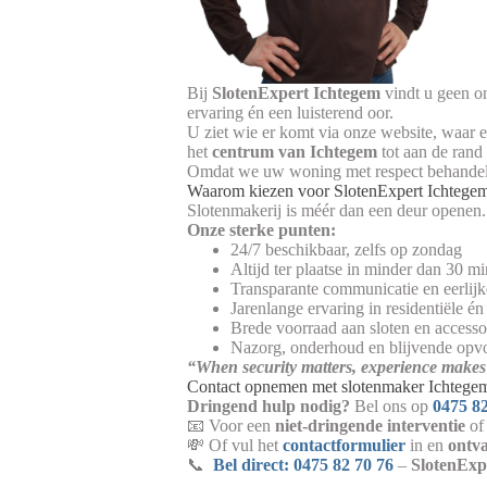
Bij
SlotenExpert Ichtegem
vindt u geen o
ervaring én een luisterend oor.
U ziet wie er komt via onze website, waar 
het
centrum van Ichtegem
tot aan de ran
Omdat we uw woning met respect behandelen
Waarom kiezen voor SlotenExpert Ichtege
Slotenmakerij is méér dan een deur openen. 
Onze sterke punten:
24/7 beschikbaar, zelfs op zondag
Altijd ter plaatse in minder dan 30 m
Transparante communicatie en eerlijk
Jarenlange ervaring in residentiële én
Brede voorraad aan sloten en accesso
Nazorg, onderhoud en blijvende opv
“When security matters, experience makes 
Contact opnemen met slotenmaker Ichtege
Dringend hulp nodig?
Bel ons op
0475 82
📧 Voor een
niet-dringende interventie
of 
💸 Of vul het
contactformulier
in en
ontv
📞
Bel direct: 0475 82 70 76
–
SlotenExpe