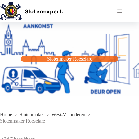
Ga
naar
de
inhoud
Slotenmaker Roeselare
Home
Slotenmaker
West-Vlaanderen
Slotenmaker Roeselare