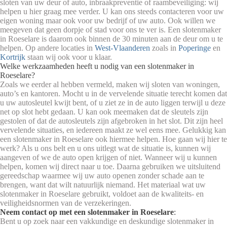
sloten van uw deur of auto, inbraakpreventie of raambeveiliging: wij
helpen u hier graag mee verder. U kan ons steeds contacteren voor uw
eigen woning maar ook voor uw bedrijf of uw auto. Ook willen we
meegeven dat geen dorpje of stad voor ons te ver is. Een slotenmaker
in Roeselare is daarom ook binnen de 30 minuten aan de deur om u te
helpen. Op andere locaties in
West-Vlaanderen
zoals in
Poperinge
en
Kortrijk
staan wij ook voor u klaar.
Welke werkzaamheden heeft u nodig van een slotenmaker in
Roeselare?
Zoals we eerder al hebben vermeld, maken wij sloten van woningen,
auto’s en kantoren. Mocht u in de vervelende situatie terecht komen dat
u uw autosleutel kwijt bent, of u ziet ze in de
auto
liggen terwijl u deze
net op slot hebt gedaan. U kan ook meemaken dat de sleutels zijn
gestolen of dat de autosleutels zijn afgebroken in het slot. Dit zijn heel
vervelende situaties, en iedereen maakt ze wel eens mee. Gelukkig kan
een slotenmaker in Roeselare ook hiermee helpen. Hoe gaan wij hier te
werk? Als u ons belt en u ons uitlegt wat de situatie is, kunnen wij
aangeven of we de auto open krijgen of niet. Wanneer wij u kunnen
helpen, komen wij direct naar u toe. Daarna gebruiken we uitsluitend
gereedschap waarmee wij uw auto openen zonder schade aan te
brengen, want dat wilt natuurlijk niemand. Het materiaal wat uw
slotenmaker in Roeselare gebruikt, voldoet aan de kwaliteits- en
veiligheidsnormen van de verzekeringen.
Neem contact op met een slotenmaker in Roeselare
:
Bent u op zoek naar een vakkundige en deskundige slotenmaker in