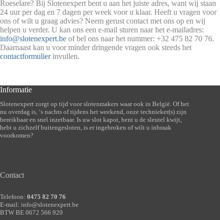
Roeselare? Bij Slotenexpert bent u aan het juiste adres, want wij staan
24 uur per dag en 7 dagen per week voor u klaar. Heeft u vragen voor
ons of wilt u graag advies? Neem gerust contact met ons op en wij
helpen u verder. U kan ons een e-mail sturen naar het e-mailadres:
info@slotenexpert.be
of bel ons naar het nummer: +32 475 82 70 76.
Daarnaast kan u voor minder dringende vragen ook steeds het
contactformulier
invullen.
Informatie
Slotenexpert zorgt op tijd voor slotenmakers waar ook in België. Of het
nu overdag is, ‘s nachts of tijdens het weekend, onze technieker(s) zijn
bereikbaar en snel inzetbaar. Is uw slot kapot, bent u de sleutel kwijt,
hebt u zichzelf buitengesloten, is er ingebroken of wilt u inbraak
voorkomen?
Contact
Telefoon:
0475 82 70 76
E-mail:
info@slotenexpert.be
BTW BE 0672 566 920