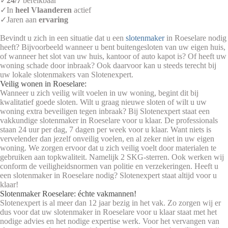
✓
24/7
bereikbaar
✓In
heel Vlaanderen
actief
✓Jaren aan
ervaring
Bevindt u zich in een situatie dat u een
slotenmaker
in Roeselare nodig
heeft? Bijvoorbeeld wanneer u bent buitengesloten van uw eigen huis,
of wanneer het slot van uw huis, kantoor of auto kapot is? Of heeft uw
woning schade door inbraak? Ook daarvoor kan u steeds terecht bij
uw lokale slotenmakers van Slotenexpert.
Veilig wonen in Roeselare:
Wanneer u zich veilig wilt voelen in uw woning, begint dit bij
kwalitatief goede sloten. Wilt u graag nieuwe sloten of wilt u uw
woning extra beveiligen tegen inbraak? Bij Slotenexpert staat een
vakkundige slotenmaker in Roeselare voor u klaar. De professionals
staan 24 uur per dag, 7 dagen per week voor u klaar. Want niets is
vervelender dan jezelf onveilig voelen, en al zeker niet in uw eigen
woning. We zorgen ervoor dat u zich veilig voelt door materialen te
gebruiken aan topkwaliteit. Namelijk 2 SKG-sterren. Ook werken wij
conform de veiligheidsnormen van politie en verzekeringen. Heeft u
een slotenmaker in Roeselare nodig? Slotenexpert staat altijd voor u
klaar!
Slotenmaker Roeselare: échte vakmannen!
Slotenexpert is al meer dan 12 jaar bezig in het vak. Zo zorgen wij er
dus voor dat uw slotenmaker in Roeselare voor u klaar staat met het
nodige advies en het nodige expertise werk. Voor het vervangen van