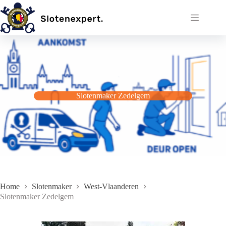
Ga
naar
de
inhoud
Slotenmaker Zedelgem
Home
Slotenmaker
West-Vlaanderen
Slotenmaker Zedelgem