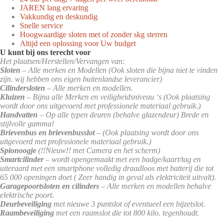
JAREN lang ervaring
Vakkundig en deskundig
Snelle service
Hoogwaardige sloten met of zonder skg sterren
Altijd een oplossing voor Uw budget
U kunt bij ons terecht voor
Het plaatsen/Herstellen/Vervangen van:
Sloten
– Alle merken en Modellen (Ook sloten die bijna niet te vinden
zijn. wij hebben ons eigen buitenlandse leverancier)
Cilindersloten
– Alle merken en modellen.
Kluizen
– Bijna alle Merken en veiligheidsniveau ‘s (Ook plaatsing
wordt door ons uitgevoerd met professionele materiaal gebruik.)
Handvatten
– Op alle typen deuren (behalve glazendeur) Brede en
stijlvolle gamma!
Brievenbus en brievenbusslot
– (Ook plaatsing wordt door ons
uitgevoerd met professionele materiaal gebruik.)
Spionoogje
(!!Nieuw!! met Camera en het scherm)
Smartcilinder
– wordt opengemaakt met een badge/kaart/tag en
uiteraard met een smartphone volledig draadloos met batterij die tot
65 000 openingen doet ( Zeer handig in geval als elektriciteit uitvalt).
Garagepoortsloten en cilinders
– Alle merken en modellen behalve
elektrische poort.
Deurbeveiliging
met nieuwe 3 puntslot of eventueel een bijzetslot.
Raambeveiliging
met een raamslot die tot 800 kilo. tegenhoudt.