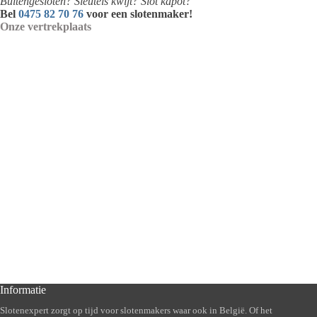
Buitengesloten? Sleutels kwijt? Slot kapot?
Bel
0475 82 70 76
voor een slotenmaker!
Onze vertrekplaats
Informatie
Slotenexpert zorgt op tijd voor slotenmakers waar ook in België. Of het