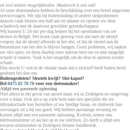
en veel andere mogelijkheden. Maatwerk is ons vak!
Al onze slotenmakers hebben de beschikking over een breed uitgeruste
servicewagen. We zijn bij buitensluiting of andere slotproblemen
daarom vaak binnen een half uur ter plaatse en openen uw deur
schadevrij met de daarvoor geschikte gereedschappen.
Wij kunnen U 24 uur per dag helpen bij het openmaken van uw
deuren in België. Het komt vaak genoeg voor dat men de sleutel
vergeet, dat de sleutel afbreekt in het slot, of dat de sleutel aan de
binnenkant van het slot is blijven hangen. Geen probleem, wij maken
uw slot open, en doen daarbij onze uiterste best om zo min mogelijk
schade te maken. Vaak is het mogelijk om de deur te openen zonder
schade.
Dus mocht U ooit in de situatie staan dat u zichzelf heeft buiten heeft
gesloten bel dan ons
Buitengesloten? Sleutels kwijt? Slot kapot?
Bel
0475 82 70 76
voor een slotenmaker!
Altijd een passende oplossing
Niet alleen in het geval van spoed staan wij in Zedelgem en omgeving
voor u klaar. Ook als u op zoek bent naar een specialist die uw
inbraakschade kan herstellen of uw huidige hang- en sluitwerk kan
vervangen zit u bij ons goed. Wij hebben jarenlange ervaring en
komen altijd met een passende oplossing. Kortom, noteer ons
telefoonnummer of sla het op in uw telefoon. Zo heeft u altijd een
ervaren slotenmaker in Zedelgem binnen handbereik.