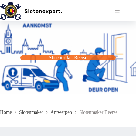
Ga
naar
de
inhoud
Slotenmaker Beerse
Home
Slotenmaker
Antwerpen
Slotenmaker Beerse