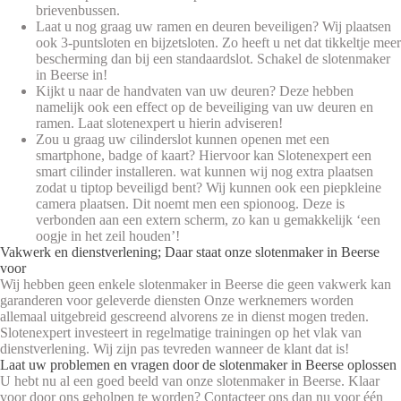
brievenbussen.
Laat u nog graag uw ramen en deuren beveiligen? Wij plaatsen
ook 3-puntsloten en bijzetsloten. Zo heeft u net dat tikkeltje meer
bescherming dan bij een standaardslot. Schakel de slotenmaker
in Beerse in!
Kijkt u naar de handvaten van uw deuren? Deze hebben
namelijk ook een effect op de beveiliging van uw deuren en
ramen. Laat slotenexpert u hierin adviseren!
Zou u graag uw cilinderslot kunnen openen met een
smartphone, badge of kaart? Hiervoor kan Slotenexpert een
smart cilinder installeren. wat kunnen wij nog extra plaatsen
zodat u tiptop beveiligd bent? Wij kunnen ook een piepkleine
camera plaatsen. Dit noemt men een spionoog. Deze is
verbonden aan een extern scherm, zo kan u gemakkelijk ‘een
oogje in het zeil houden’!
Vakwerk en dienstverlening; Daar staat onze slotenmaker in Beerse
voor
Wij hebben geen enkele slotenmaker in Beerse die geen vakwerk kan
garanderen voor geleverde diensten Onze werknemers worden
allemaal uitgebreid gescreend alvorens ze in dienst mogen treden.
Slotenexpert investeert in regelmatige trainingen op het vlak van
dienstverlening. Wij zijn pas tevreden wanneer de klant dat is!
Laat uw problemen en vragen door de slotenmaker in Beerse oplossen
U hebt nu al een goed beeld van onze slotenmaker in Beerse. Klaar
voor door ons geholpen te worden? Contacteer ons dan nu voor één