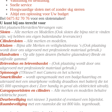
Vakkundig en deskundig
Snelle service
Hoogwaardige sloten met of zonder skg sterren
Altijd een oplossing voor Uw budget
Bel
0475 82 70 76
voor een slotenmaker!
U kunt bij ons terecht voor
Het plaatsen/Herstellen/Vervangen van:
Sloten
– Alle merken en Modellen (Ook sloten die bijna niet te vinden
zijn. wij hebben ons eigen buitenlandse leverancier)
Cilindersloten
– Alle merken en modellen.
Kluizen
– Bijna alle Merken en veiligheidsniveau ‘s (Ook plaatsing
wordt door ons uitgevoerd met professionele materiaal gebruik.)
Handvatten
– Op alle typen deuren (behalve glazendeur) Brede en
stijlvolle gamma!
Brievenbus en brievenbusslot
– (Ook plaatsing wordt door ons
uitgevoerd met professionele materiaal gebruik.)
Spionoogje
(!!Nieuw!! met Camera en het scherm)
Smartcilinder
– wordt opengemaakt met een badge/kaart/tag en
uiteraard met een smartphone volledig draadloos met batterij die tot
65 000 openingen doet ( Zeer handig in geval als elektriciteit uitvalt).
Garagepoortsloten en cilinders
– Alle merken en modellen behalve
elektrische poort.
Deurbeveiliging
met nieuwe 3 puntslot of eventueel een bijzetslot.
Raambeveiliging
met een raamslot die tot 800 kilo. tegenhoudt.