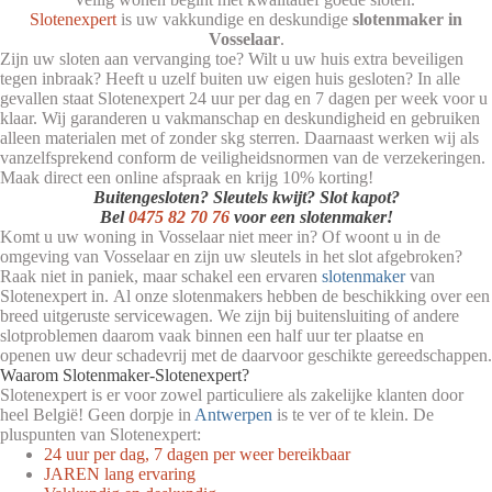
Slotenexpert
is uw vakkundige en deskundige
slotenmaker in
Vosselaar
.
Zijn uw sloten aan vervanging toe? Wilt u uw huis extra beveiligen
tegen inbraak? Heeft u uzelf buiten uw eigen huis gesloten? In alle
gevallen staat Slotenexpert 24 uur per dag en 7 dagen per week voor u
klaar. Wij garanderen u vakmanschap en deskundigheid en gebruiken
alleen materialen met of zonder skg sterren. Daarnaast werken wij als
vanzelfsprekend conform de veiligheidsnormen van de verzekeringen.
Maak direct een online afspraak en krijg 10% korting!
Buitengesloten? Sleutels kwijt? Slot kapot?
Bel
0475 82 70 76
voor een slotenmaker!
Komt u uw woning in Vosselaar niet meer in? Of woont u in de
omgeving van Vosselaar en zijn uw sleutels in het slot afgebroken?
Raak niet in paniek, maar schakel een ervaren
slotenmaker
van
Slotenexpert in. Al onze slotenmakers hebben de beschikking over een
breed uitgeruste servicewagen. We zijn bij buitensluiting of andere
slotproblemen daarom vaak binnen een half uur ter plaatse en
openen uw deur schadevrij met de daarvoor geschikte gereedschappen.
Waarom Slotenmaker-Slotenexpert?
Slotenexpert is er voor zowel particuliere als zakelijke klanten door
heel België! Geen dorpje in
Antwerpen
is te ver of te klein. De
pluspunten van Slotenexpert:
24 uur per dag, 7 dagen per weer bereikbaar
JAREN lang ervaring