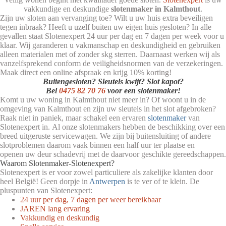
vakkundige en deskundige
slotenmaker in Kalmthout
.
Zijn uw sloten aan vervanging toe? Wilt u uw huis extra beveiligen
tegen inbraak? Heeft u uzelf buiten uw eigen huis gesloten? In alle
gevallen staat Slotenexpert 24 uur per dag en 7 dagen per week voor u
klaar. Wij garanderen u vakmanschap en deskundigheid en gebruiken
alleen materialen met of zonder skg sterren. Daarnaast werken wij als
vanzelfsprekend conform de veiligheidsnormen van de verzekeringen.
Maak direct een online afspraak en krijg 10% korting!
Buitengesloten? Sleutels kwijt? Slot kapot?
Bel
0475 82 70 76
voor een slotenmaker!
Komt u uw woning in Kalmthout niet meer in? Of woont u in de
omgeving van Kalmthout en zijn uw sleutels in het slot afgebroken?
Raak niet in paniek, maar schakel een ervaren
slotenmaker
van
Slotenexpert in. Al onze slotenmakers hebben de beschikking over een
breed uitgeruste servicewagen. We zijn bij buitensluiting of andere
slotproblemen daarom vaak binnen een half uur ter plaatse en
openen uw deur schadevrij met de daarvoor geschikte gereedschappen.
Waarom Slotenmaker-Slotenexpert?
Slotenexpert is er voor zowel particuliere als zakelijke klanten door
heel België! Geen dorpje in
Antwerpen
is te ver of te klein. De
pluspunten van Slotenexpert:
24 uur per dag, 7 dagen per weer bereikbaar
JAREN lang ervaring
Vakkundig en deskundig